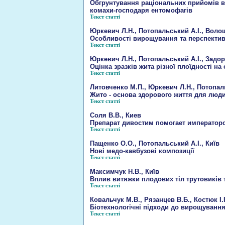
Обгрунтування раціональних прийомів виро
комахи-господаря ентомофагів
Текст статті
Юркевич Л.Н., Потопальський А.І., Волощу
Особливості вирощування та перспективн
Текст статті
Юркевич Л.Н., Потопальський А.І., Задор
Оцінка зразків жита різної плоїдності на
Текст статті
Литовченко М.П., Юркевич Л.Н., Потопаль
Жито - основа здорового життя для люди
Текст статті
Соля В.В., Киев
Препарат дивостим помогает император
Текст статті
Пащенко О.О., Потопальський А.І., Київ
Нові медо-кавбузові композиції
Текст статті
Максимчук Н.В., Київ
Вплив витяжки плодових тіл трутовиків т
Текст статті
Ковальчук М.В., Рязанцев В.Б., Костюк І.І
Біотехнологічні підходи до вирощування 
Текст статті