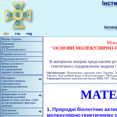
ukr
rus
eng
Перша сторінка
Міжн
Напрямки
діяльності
"ОСНОВИ МОЛЕКУЛЯРНО-Г
А.І.Потопальського
Розробки інституту
Структура інституту
В матеріалах вперше представлені ре
Центр духовного
генетичного оздоровлення людини і д
відродження
та оздоровлення
людини і довкілля
Організатори:
Національна академія наук України, І
України, Благодійний фонд А.Потопальського "Небодар
Препарати
Спонсори:
Науково-виробничий Центр МВЦ ЗАТ «Борщаг
з протипухлинною,
противірусною
і імуномодулюючою
МАТЕ
дією
Дендропарк та нові
високопродуктивні
форми и сорти рослин, стійкі
до екстремальних факторів
довкілля
1. Природні біологічно акти
Оригінальні
біотехнології
молекулярно-генетичному о