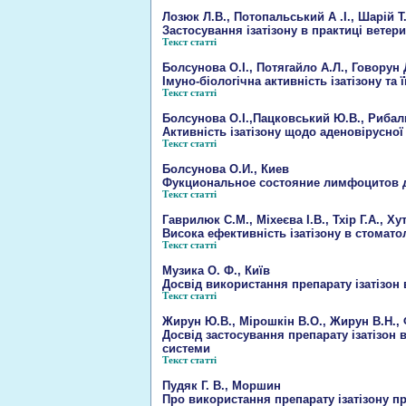
Лозюк Л.В., Потопальський А .І., Шарій Т.
Застосування ізатізону в практиці вете
Текст статті
Болсунова О.І., Потягайло А.Л., Говорун Д
Імуно-біологічна активність ізатізону т
Текст статті
Болсунова О.І.,Пацковський Ю.В., Рибалко
Активність ізатізону щодо аденовірусної 
Текст статті
Болсунова О.И., Киев
Фукциональное состояние лимфоцитов д
Текст статті
Гаврилюк С.М., Міхеєва І.В., Тхір Г.А., Ху
Висока ефективність ізатізону в стоматол
Текст статті
Музика О. Ф., Київ
Досвід використання препарату ізатізон 
Текст статті
Жирун Ю.В., Мірошкін В.О., Жирун В.Н.,
Досвід застосування препарату ізатізон 
системи
Текст статті
Пудяк Г. В., Моршин
Про використання препарату ізатізону пр