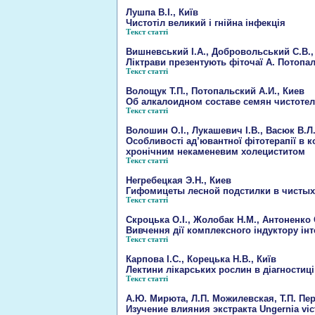
Лушпа В.І., Київ
Чистотіл великий і гнійна інфекція
Текст статті
Вишневський І.А., Добровольський С.В.,
Ліктрави презентують фіточаї А. Потопал
Текст статті
Волощук Т.П., Потопальский А.И., Киев
Об алкалоидном составе семян чистоте
Текст статті
Волошин О.І., Лукашевич І.В., Васюк В.Л
Особливості ад’ювантної фітотерапії в к
хронічним некаменевим холециститом
Текст статті
Негребецкая Э.Н., Киев
Гифомицеты лесной подстилки в чистых
Текст статті
Скроцька О.І., Жолобак Н.М., Антоненко С
Вивчення дії комплексного індуктору і
Текст статті
Карпова І.С., Корецька Н.В., Київ
Лектини лікарських рослин в діагностиці
Текст статті
А.Ю. Мирюта, Л.П. Можилевская, Т.П. Пе
Изучение влияния экстракта Ungernia vi