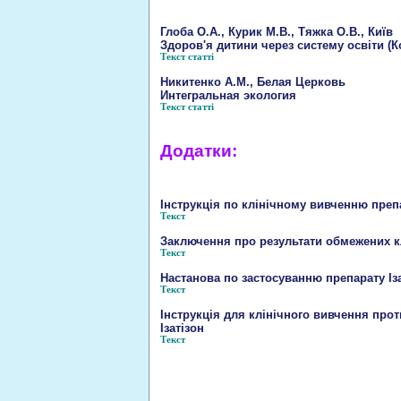
Глоба О.А., Курик М.В., Тяжка О.В., Київ
Здоров'я дитини через систему освіти (
Текст статті
Никитенко А.М., Белая Церковь
Интегральная экология
Текст статті
Додатки:
Інструкція по клiнiчному вивченню преп
Текст
Заключення про результати обмежених кл
Текст
Настанова по застосуванню препарату Іза
Текст
Iнструкцiя для клiнiчного вивчення про
Ізатізон
Текст