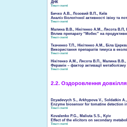
ДНК
Текст статті
Бичко А.В., Лозовий В.П., Київ
Аналіз біологічної активності івіну та 
Текст статті
Малина В.В., Нікітенко А.М., Лясота В.П,
Вплив препарату “Мобес” на продуктивні
Текст статті
Ткаченко Т.П., Нікітенко А.М., Біла Церкв
Використання препаратів тимуса в екол
Текст статті
Нікітенко А.М., Лясота В.П., Малина В.В.,
Ферамін – фактор активації метаболізму 
Текст статті
2.2. Оздоровлення довкілля
Dzyadevych S., Arkhypova V., Soldatkin A., E
Enzyme biosensor for tomatine detection i
Текст статті
Kovalenko P.G., Maliuta S.S., Kyiv
Effect of the elicitors on secondary metabol
Текст статті