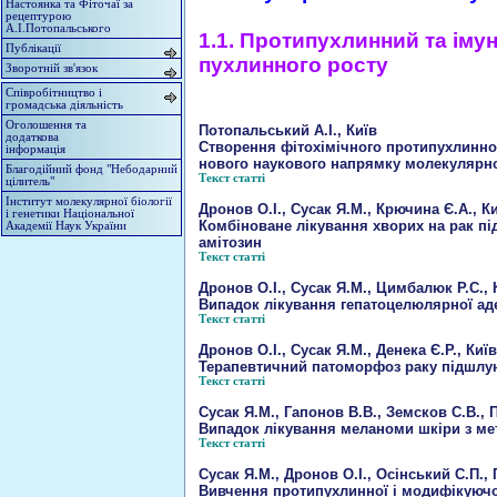
Настоянка та Фіточаї за
рецептурою
А.І.Потопальського
1.1. Протипухлинний та іму
Публікації
пухлинного росту
Зворотній зв'язок
Співробітництво і
громадська діяльність
Оголошення та
Потопальський А.І., Київ
додаткова
Створення фітохімічного протипухлинно
інформація
нового наукового напрямку молекулярн
Благодійний фонд "Небодарний
Текст статті
цілитель"
Інститут молекулярної біології
Дронов О.І., Сусак Я.М., Крючина Є.А., К
і генетики Національної
Комбіноване лікування хворих на рак п
Академії Наук України
амітозин
Текст статті
Дронов О.І., Сусак Я.М., Цимбалюк Р.С., 
Випадок лікування гепатоцелюлярної а
Текст статті
Дронов О.І., Сусак Я.М., Денека Є.Р., Київ
Терапевтичний патоморфоз раку підшлун
Текст статті
Сусак Я.М., Гапонов В.В., Земсков С.В., 
Випадок лікування меланоми шкіри з ме
Текст статті
Сусак Я.М., Дронов О.І., Осінський С.П.,
Вивчення протипухлинної і модифікуючо