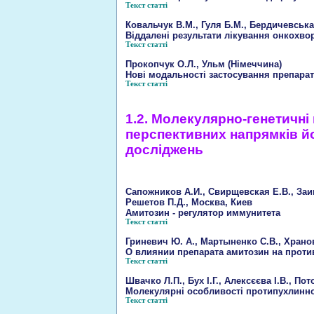
Текст статті
Ковальчук В.М., Гуля Б.М., Бердичевська
Віддалені результати лікування онкохво
Текст статті
Прокопчук О.Л., Ульм (Німеччина)
Нові модальності застосування препараті
Текст статті
1.2. Молекулярно-генетичні 
перспективних напрямків йо
досліджень
Сапожников А.И., Свирщевская Е.В., Заик
Решетов П.Д., Москва, Киев
Амитозин - регулятор иммунитета
Текст статті
Гриневич Ю. А., Мартыненко С.В., Храновс
О влиянии препарата амитозин на прот
Текст статті
Швачко Л.П., Бух І.Г., Алексєєва І.В., Пот
Молекулярні особливості протипухлинної
Текст статті