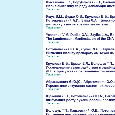
Шестакова Т.С., Порубльова Л.В., Пальчик
Вплив амітозину та ряду алкалоїдів чисто
Текст статті
Ящук В.М., Дудко О.В., Круглова Е.Б., Е
Потопальський А.И., Заїка Л.А. , Болсуно
амітозину з нуклеїновими кислотами
Текст статті
Yashchuk V.M. Dudko O.V., Zayika L.A., Bol
The Luminescent Manifestation of the DNA –
Текст статті
Потопальська Ю. А., Лукаш Л.Л., Підпала 
Вивчення впливу препарату амітозин на к
Текст статті
Круглова Е.Б., Ермак Е.Л., Волощук Т.П.
Исследование взаимодействия модифици
ДНК в присутствии окрашенных биологи
Текст статті
Абрагамович Є.(О.)С., Абрагамович О.О.,
Перспективи лікування системних хворо
Текст статті
Юркевич Л.Н., Потопальська Ю.А., Негреб
Інгібування росту пухлин рослин проти
Текст статті
Волощук Т.П., Пацковский Ю.В., Потопал
Получение противоопухолевых препарат