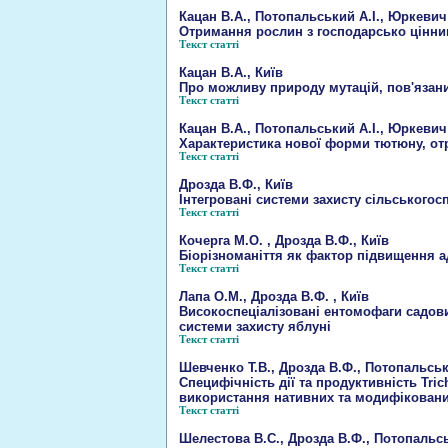
Кацан В.А., Потопальський А.І., Юркевич 
Отримання рослин з господарсько цінни
Текст статті
Кацан В.А., Київ
Про можливу природу мутацій, пов'язани
Текст статті
Кацан В.А., Потопальський А.І., Юркевич 
Характеристика нової форми тютюну, от
Текст статті
Дрозда В.Ф., Київ
Інтегровані системи захисту сільськог
Текст статті
Кочерга М.О. , Дрозда В.Ф., Київ
Біорізноманіття як фактор підвищення а
Текст статті
Лапа О.М., Дрозда В.Ф. , Київ
Високоспеціалізовані ентомофаги садових 
системи захисту яблуні
Текст статті
Шевченко Т.В., Дрозда В.Ф., Потопальськи
Специфічність дії та продуктивність Tri
використання нативних та модифіковани
Текст статті
Шелестова В.С., Дрозда В.Ф., Потопальськ