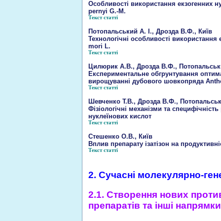
Особливості використання екзогенних н
pernyi G.-M.
Текст статті
Потопальський А. І., Дрозда В.Ф., Київ
Технологічні особливості використання
mori L.
Текст статті
Цилюрик А.В., Дрозда В.Ф., Потопальськи
Експериментальне обгрунтування оптима
вирощуванні дубового шовкопряда Anthe
Текст статті
Шевченко Т.В., Дрозда В.Ф., Потопальськи
Фізіологічні механізми та специфічність
нуклеїнових кислот
Текст статті
Стешенко О.В., Київ
Вплив препарату ізатізон на продуктивн
Текст статті
2. Сучасні молекулярно-ген
2.1. Створення нових прот
препаратів та інші напрямк