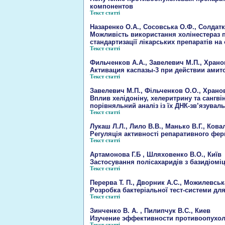
компонентов
Текст статті
Назаренко О.А., Сосовська О.Ф., Солдаткі
Можливість використання холінестераз п
стандартизації лікарських препаратів на 
Текст статті
Фильченков А.А., Завелевич М.П., Хранов
Активация каспазы-3 при действии амит
Текст статті
Завелевич М.П., Фільченков О.О., Храновс
Вплив хелідоніну, хелеритрину та сангві
порівняльний аналіз із їх ДНК-зв’язувал
Текст статті
Лукаш Л.Л., Лило В.В., Манько В.Г., Кова
Регуляція активності репаративного фер
Текст статті
Артамонова Г.Б , Шляховенко В.О., Київ
Застосування полісахаридів з базидіомі
Текст статті
Перерва Т. П., Дворник А.С., Можилевська
Розробка бактеріальної тест-системи дл
Текст статті
Зинченко В. А. , Пилипчук В.С., Киев
Изучение эффективности противоопухол
Текст статті