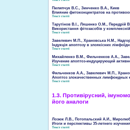
Пилипчук В.С., Зинченко В.А., Киев
Влияние фитоконцентратов на противоо
Текст статті
Тарутінов В.І., Ляшенко О.М., Передрій В.
Використання фітозасобів у комплексній
Текст статті
Завелевич М.П., Храновська Н.М., Надгор
Індукція апоптозу в злоякісних лімфоїдн
Текст статті
Михайленко В.М., Фильченков А.А., Заве
Изучение апоптоз-индуцирующей активн
Текст статті
Фильченков А.А., Завелевич М.П., Храно
Апоптоз злокачественных лимфоидных к
Текст статті
1.3. Противірусний, імуном
його аналоги
Лозюк Л.В., Потопальский А.И., Миролюб
Итоги и перспективы 35-летнего изучени
Текст статті