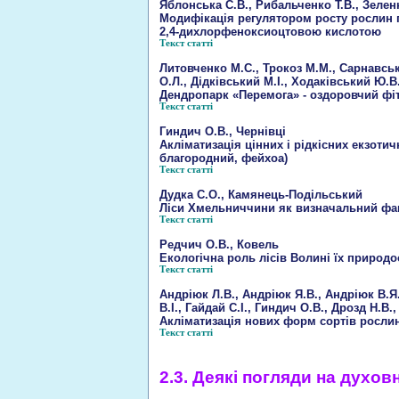
Яблонська С.В., Рибальченко Т.В., Зеленю
Модифікація регулятором росту рослин 
2,4-дихлорфеноксиоцтовою кислотою
Текст статті
Литовченко М.С., Трокоз М.М., Сарнавськ
О.Л., Дідківський М.І., Ходаківський Ю.В
Дендропарк «Перемога» - оздоровчий фі
Текст статті
Гиндич О.В., Чернівці
Акліматизація цінних і рідкісних екзоти
благородний, фейхоа)
Текст статті
Дудка С.О., Камянець-Подільський
Ліси Хмельниччини як визначальний фа
Текст статті
Редчич О.В., Ковель
Екологічна роль лісів Волині їх природ
Текст статті
Андріюк Л.В., Андріюк Я.В., Андріюк В.Я
В.І., Гайдай С.І., Гиндич О.В., Дрозд Н.В.
Акліматизація нових форм сортів рослин
Текст статті
2.3. Деякі погляди на духо