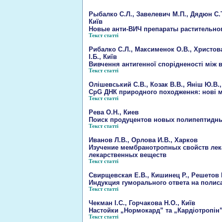
Рыбалко С.Л., Завелевич М.П., Дядюн С.Т
Київ
Новые анти-ВИЧ препараты растительно
Текст статті
Рибалко С.Л., Максименок О.В., Христова
І.Б., Київ
Вивчення антигенної спорідненості між 
Текст статті
Олішевський С.В., Козак В.В., Яніш Ю.В.
CpG ДНК природного походження: нові м
Текст статті
Рева О.Н., Киев
Поиск продуцентов новых полипептидны
Текст статті
Иванов Л.В., Орлова И.В., Харков
Изучение мембранотропных свойств лек
лекарственных веществ
Текст статті
Свирщевская Е.В., Кишинец Р., Решетов 
Индукция гуморального ответа на поли
Текст статті
Чекман І.С., Горчакова Н.О., Київ
Настойки „Нормокард” та „Кардіотропін”
Текст статті