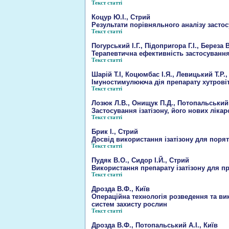
Текст статті
Коцур Ю.І., Стрий
Результати порівняльного аналізу засто
Текст статті
Погурський І.Г., Підопригора Г.І., Береза 
Терапевтична ефективність застосування
Текст статті
Шарій Т.І, Коцюмбас І.Я., Левицький Т.Р.,
Імуностимулююча дія препарату хутрові
Текст статті
Лозюк Л.В., Онищук П.Д., Потопальський 
Застосування ізатізону, його нових ліка
Текст статті
Брик І., Стрий
Досвід використання ізатізону для порят
Текст статті
Пудяк В.О., Сидор І.Й., Стрий
Використання препарату ізатізону для пр
Текст статті
Дрозда В.Ф., Київ
Операційна технологія розведення та ви
систем захисту рослин
Текст статті
Дрозда В.Ф., Потопальський А.І., Київ