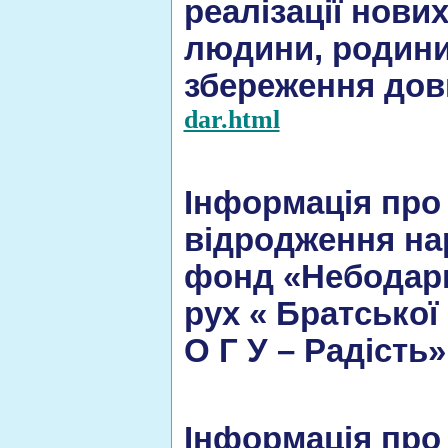
реалізації нови
людини, родини,
збереження дов
dar.html
Інформація про 
відродження нар
фонд «Небодарн
рух « Братської
О Г У – Радiсть
Інформація про