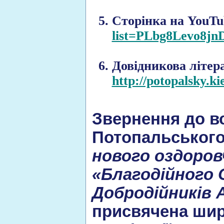
Сторінка на YouTu
list=PLbg8Levo8
Довідникова літер
http://potopalsky.ki
Звернення до вс
Потопальськог
нового оздоров
«Благодійного 
Добродійників 
присвячена шир