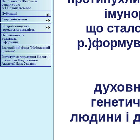
Настоянка та Фіточаї за
рецептурою
імуно
А.І.Потопальського
Публікації
Зворотній зв'язок
що стало
Співробітництво і
громадська діяльність
Оголошення та
р.)формув
додаткова
інформація
Благодійний фонд "Небодарний
цілитель"
Інститут молекулярної біології
і генетики Національної
Академії Наук України
духовн
генети
людини і 