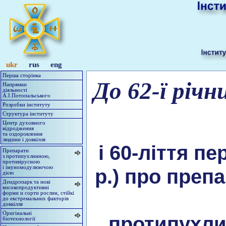
ukr
rus
eng
Перша сторінка
До 62-ї річ
Напрямки
діяльності
А.І.Потопальського
Розробки інституту
Структура інституту
Центр духовного
відродження
та оздоровлення
людини і довкілля
і 60-ліття пе
Препарати
з протипухлинною,
противірусною
і імуномодулюючою
р.) про преп
дією
Дендропарк та нові
високопродуктивні
форми и сорти рослин, стійкі
до екстремальних факторів
довкілля
Оригінальні
протипухли
біотехнології