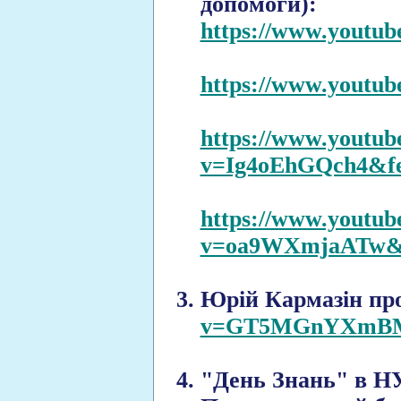
допомоги):
https://www.yout
https://www.youtu
https://www.youtub
v=Ig4oEhGQch4&fe
https://www.youtub
v=oa9WXmjaATw&f
Юрій Кармазін пр
v=GT5MGnYXmB
"День Знань" в НУБ