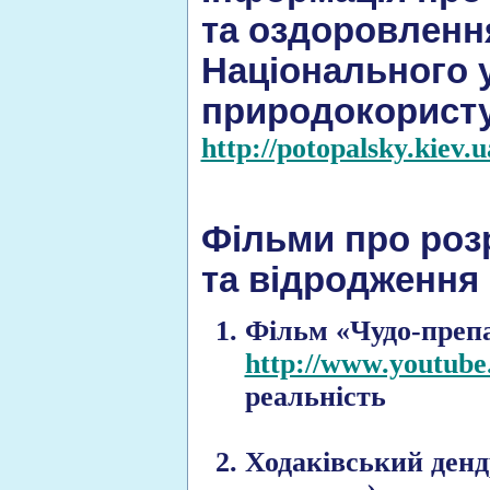
та оздоровлення
Національного у
природокористу
http://potopalsky.kiev.
Фільми про роз
та відродження 
Фільм «Чудо-препа
http://www.youtub
реальність
Ходаківський денд