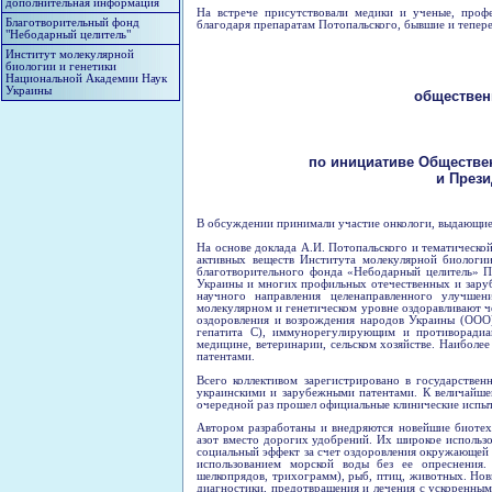
дополнительная информация
На встрече присутствовали медики и ученые, проф
Благотворительный фонд
благодаря препаратам Потопальского, бывшие и тепер
"Небодарный целитель"
Институт молекулярной
биологии и генетики
Национальной Академии Наук
Украины
обществен
по инициативе Обществен
и През
В обсуждении принимали участие онкологи, выдающиес
На основе доклада А.И. Потопальского и тематическо
активных веществ Института молекулярной биологи
благотворительного фонда «Небодарный целитель» П
Украины и многих профильных отечественных и зару
научного направления целенаправленного улучше
молекулярном и генетическом уровне оздоравливают 
оздоровления и возрождения народов Украины (ООО)
гепатита С), иммунорегулирующим и противорадиа
медицине, ветеринарии, сельском хозяйстве. Наибол
патентами.
Всего коллективом зарегистрировано в государстве
украинскими и зарубежными патентами. К величайшем
очередной раз прошел официальные клинические испы
Автором разработаны и внедряются новейшие биотех
азот вместо дорогих удобрений. Их широкое использо
социальный эффект за счет оздоровления окружающей 
использованием морской воды без ее опреснения. 
шелкопрядов, трихограмм), рыб, птиц, животных. Но
диагностики, предотвращения и лечения с ускоренным