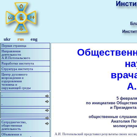
ukr
rus
eng
Первая страница
Общественн
Направления
деятельности
А.И.Потопальского
на
Разработки института
Структура института
врач
Центр духовного
возрождения и
оздоровления
А
человека и
окружающей среды
,
5 февраля
по инициативе Обществен
,
и Президента
. .
общественные слушания
Анатолия Пот
Сотрудничество,
молекулярн
общественная
деятельность
А.И. Потопальский представил результаты своих иссл
Объявления и