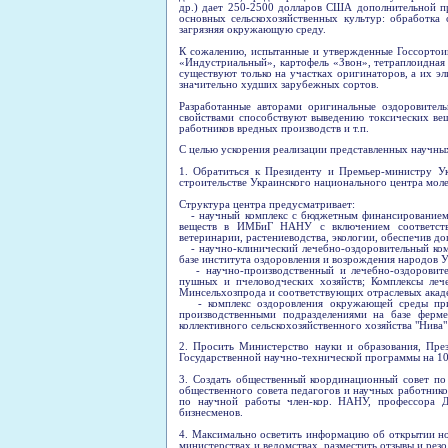
др.) дает 250-2500 долларов США дополнительной п
основных сельскохозяйственных культур: обработка
загрязняя окружающую среду.
К сожалению, испытанные и утвержденные Госсортоин
«Индустриальный», картофель «Звон», тетраплоидная 
существуют только на участках оригинаторов, а их э
значительно худших зарубежных сортов.
Разработанные авторами оригинальные оздоровител
свойствами способствуют выведению токсических вещ
работников вредных производств и т.п.
С целью ускорения реализации представленных научны
1. Обратиться к Президенту и Премьер-министру У
строительстве Украинского национального центра мол
Структура центра предусматривает:
- научный комплекс с бюджетным финансированием 
веществ в ИМБиГ НАНУ с включением соответству
ветеринарии, растениеводства, экологии, обеспечив до
- научно-клинический лечебно-оздоровительный ко
базе института оздоровления и возрождения народов 
- научно-производственный и лечебно-оздоровител
пушных и пчеловодческих хозяйств; Комплексы леч
Минсельхозпрода и соответствующих отраслевых акад
- комплекс оздоровления окружающей среды при у
производственными подразделениями на базе фермер
коллективного сельскохозяйственного хозяйства "Нива
2. Просить Министерство науки и образования, П
Государственной научно-технической программы на 10 
3. Создать общественный координационный совет по
общественного совета педагогов и научных работник
по научной работы член-кор. НАНУ, профессора Д.
бизнесменов.
4. Максимально осветить информацию об открытии н
министерствах и ведомствах, разместить отзывы и резо